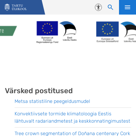
Liigu edasi põhisisu juurde
Juurdepääsetavus
Värsked postitused
Metsa statistiline peegeldusmudel
Konvektiivsete tormide klimatoloogia Eestis
lähtuvalt radariandmetest ja keskkonnatingimustest
Tree crown segmentation of Doñana centenary Cork