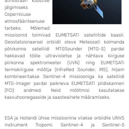
atmosfääri koostise
jälgimiseks
Copernicuse
atmosfääriteenuse
tarbeks. Mõlemad
missioonid toimivad EUMETSATi satelliitide baasil.
Geostatsionaarsel orbiidil oleva Meteosati kolmanda
põlvkonna satelliidi MTGSounder (MTG-S) pardal
hakkavad tööle ultravioletse ja nähtava kiirguse
piirkonna spektromeeter (UVN) ning EUMETSATi
termokiirguse mõõtja (InfraRed Sounder, IRS), hiljem
kombineeritakse Sentinel-4 missiooniga ka satelliidi
MTG-Imager pardal paikneva EUMETSATi pildiskanneri
(FCI) andmed. Neid mõõtmisi kasutatakse
kasvuhoonegaaside ja saasteainete määramiseks.
ESA ja Hollandi ühise missioonina viiakse orbiidile UNVS
instrument Tropomi. Sentinel-4 ja Sentinel-5