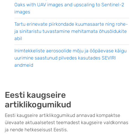
Oaks with UAV images and upscaling to Sentinel-2
images
Tartu erinevate piirkondade kuumasaarte ning rohe-
ja sinitaristu tuvastamine mehitamata õhusõidukite
abil
Inimtekkeliste aerosoolide mõju ja ööpäevase käigu
uurimine saastunud pilvedes kasutades SEVIRI
andmeid
Eesti kaugseire
artiklikogumikud
Eesti kaugseire artiklikogumikud annavad kompaktse
ülevaate aktuaalsetest teemadest kaugseire valdkonnas
ja nende hetkeseisust Eestis.