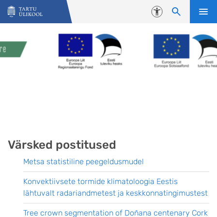
Liigu edasi põhisisu juurde
Juurdepääsetavus
Värsked postitused
Metsa statistiline peegeldusmudel
Konvektiivsete tormide klimatoloogia Eestis
lähtuvalt radariandmetest ja keskkonnatingimustest
Tree crown segmentation of Doñana centenary Cork