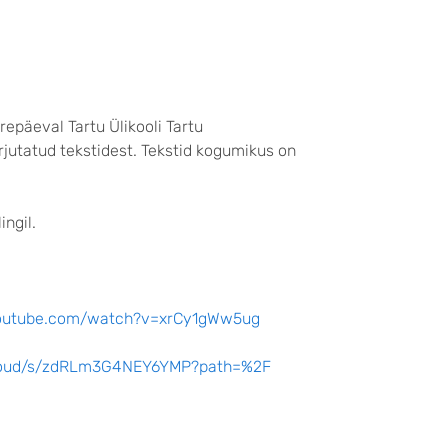
epäeval Tartu Ülikooli Tartu
jutatud tekstidest. Tekstid kogumikus on
ngil.
youtube.com/watch?v=xrCy1gWw5ug
ncloud/s/zdRLm3G4NEY6YMP?path=%2F