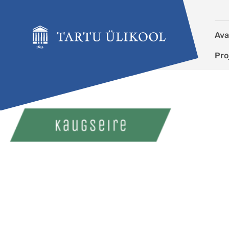
Liigu edasi põhisisu juurde
Ava
Pro