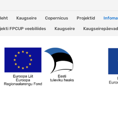
leht
Kaugseire
Copernicus
Projektid
Infomat
jekti FPCUP veebiliides
Kaugseire
Kaugseirepäeva