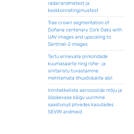
radariandmetest ja
keskkonnatingimustest
Tree crown segmentation of
Doñana centenary Cork Oaks with
UAV images and upscaling to
Sentinel-2 images
Tartu erinevate piirkondade
kuumasaarte ning rohe- ja
sinitaristu tuvastamine
mehitamata õhusõidukite abil
Inimtekkeliste aerosoolide mõju ja
ööpäevase käigu uurimine
saastunud pilvedes kasutades
SEVIRI andmeid