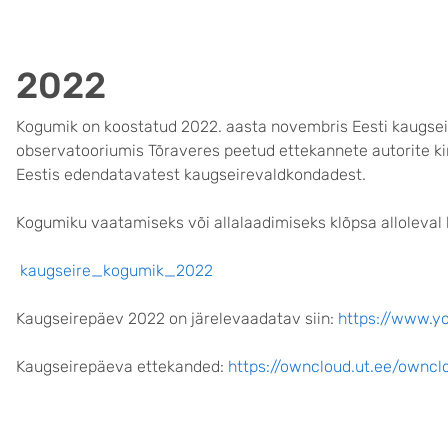
2022
Kogumik on koostatud 2022. aasta novembris Eesti kaugseir
observatooriumis Tõraveres peetud ettekannete autorite kir
Eestis edendatavatest kaugseirevaldkondadest.
Kogumiku vaatamiseks või allalaadimiseks klõpsa alloleval li
kaugseire_kogumik_2022
Kaugseirepäev 2022 on järelevaadatav siin:
https://www.
Kaugseirepäeva ettekanded:
https://owncloud.ut.ee/ow