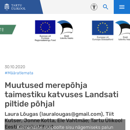
Liigu edasi põhisisu juurde
Juurdepääsetavus
30.10.2020
#Määratlemata
Muutused merepõhja
taimestiku katvuses Landsati
piltide põhjal
Laura Lõugas (lauralougas@gmail.com), Tiit
Kutser, Jonne Kotta, Ele Vahtmäe; Tartu Ülikool
Eesti mereinstituut
Kolmandate osapoolte sisu nägemiseks palun