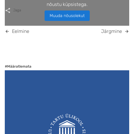
nõustu küpsistega.
Jaga
Muuda nõusolekut
Eelmine
Järgmine
#Määratlemata