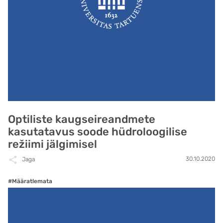
Optiliste kaugseireandmete
kasutatavus soode hüdroloogilise
režiimi jälgimisel
30.10.2020
Jaga
#Määratlemata