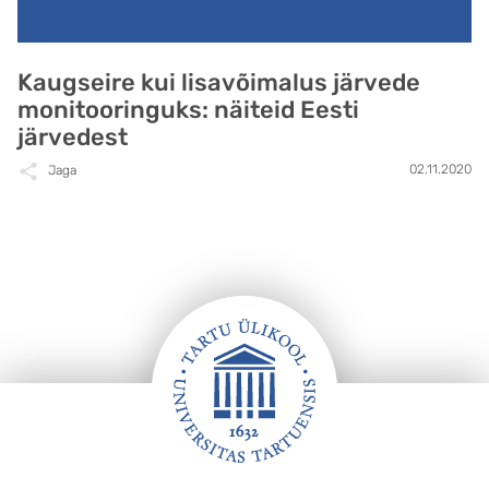
Kaugseire kui lisavõimalus järvede
monitooringuks: näiteid Eesti
järvedest
02.11.2020
Jaga
Jalus